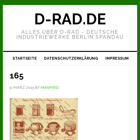
Zur
Zum
Zur
Hauptnavigation
Inhalt
Seitenspalte
D-RAD.DE
springen
springen
springen
ALLES ÜBER D-RAD - DEUTSCHE
INDUSTRIEWERKE BERLIN SPANDAU
STARTSEITE
DATENSCHUTZERKLÄRUNG
IMPRESSUM
165
9. MÄRZ 2015
BY
MANFRED