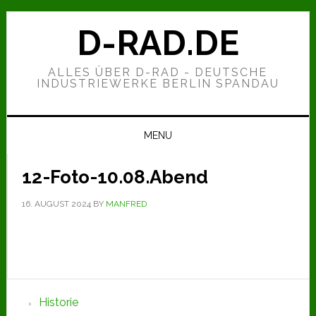
Zur
Zum
Zur
Hauptnavigation
Inhalt
Seitenspalte
D-RAD.DE
springen
springen
springen
ALLES ÜBER D-RAD - DEUTSCHE
INDUSTRIEWERKE BERLIN SPANDAU
MENU
12-Foto-10.08.Abend
16. AUGUST 2024
BY
MANFRED
Seitenspalte
Historie