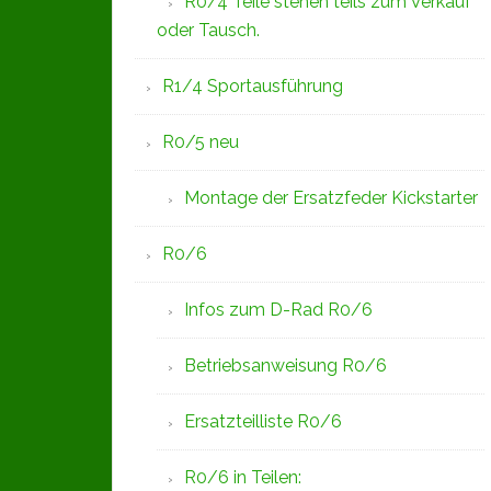
R0/4 Teile stehen teils zum Verkauf
oder Tausch.
R1/4 Sportausführung
R0/5 neu
Montage der Ersatzfeder Kickstarter
R0/6
Infos zum D-Rad R0/6
Betriebsanweisung R0/6
Ersatzteilliste R0/6
R0/6 in Teilen: