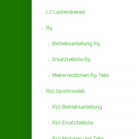
L7 Lastendreirad
R9
Betriebsanleitung R9
Ersatzteilliste R9
Meine restlichen R9 Teile.
R10 Sportmodell
R10 Betriebsanleitung
R10 Ersatzteilliste
R10 Motoren und Teile