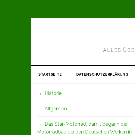
Zur
Zum
Zur
Hauptnavigation
Inhalt
Seitenspalte
springen
springen
springen
ALLES ÜBE
STARTSEITE
DATENSCHUTZERKLÄRUNG
Seitenspalte
Historie
Allgemein
Das Star-Motorrad, damit begann der
Motorradbau bei den Deutschen Werken in