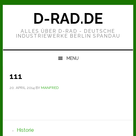
Zur
Zum
Zur
Hauptnavigation
Inhalt
Seitenspalte
D-RAD.DE
springen
springen
springen
ALLES ÜBER D-RAD - DEUTSCHE
INDUSTRIEWERKE BERLIN SPANDAU
MENU
111
20. APRIL 2014
BY
MANFRED
Seitenspalte
Historie