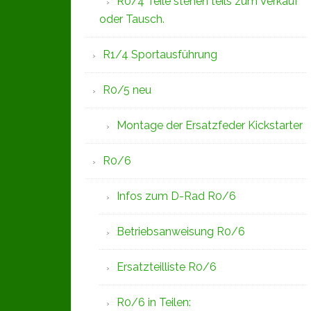
R0/4 Teile stehen teils zum Verkauf
oder Tausch.
R1/4 Sportausführung
R0/5 neu
Montage der Ersatzfeder Kickstarter
R0/6
Infos zum D-Rad R0/6
Betriebsanweisung R0/6
Ersatzteilliste R0/6
R0/6 in Teilen: