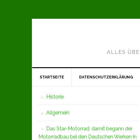
Zur
Zum
Zur
Hauptnavigation
Inhalt
Seitenspalte
springen
springen
springen
ALLES ÜBE
STARTSEITE
DATENSCHUTZERKLÄRUNG
Seitenspalte
Historie
Allgemein
Das Star-Motorrad, damit begann der
Motorradbau bei den Deutschen Werken in