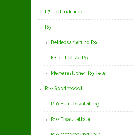
L7 Lastendreirad
R9
Betriebsanleitung R9
Ersatzteilliste R9
Meine restlichen R9 Teile.
R10 Sportmodell
R10 Betriebsanleitung
R10 Ersatzteilliste
R10 Motoren und Teile