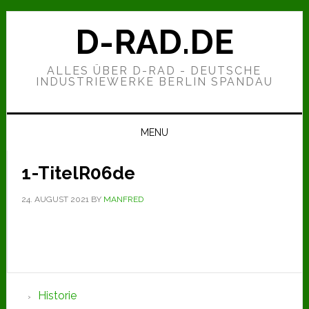
Zur
Zum
Zur
Hauptnavigation
Inhalt
Seitenspalte
D-RAD.DE
springen
springen
springen
ALLES ÜBER D-RAD - DEUTSCHE
INDUSTRIEWERKE BERLIN SPANDAU
MENU
1-TitelR06de
24. AUGUST 2021
BY
MANFRED
Seitenspalte
Historie