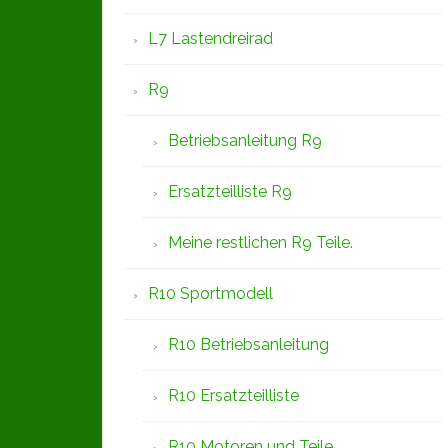
L7 Lastendreirad
R9
Betriebsanleitung R9
Ersatzteilliste R9
Meine restlichen R9 Teile.
R10 Sportmodell
R10 Betriebsanleitung
R10 Ersatzteilliste
R10 Motoren und Teile