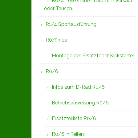
R0/4 Teile stehen teils zum Verkauf
oder Tausch.
R1/4 Sportausführung
R0/5 neu
Montage der Ersatzfeder Kickstarter
R0/6
Infos zum D-Rad R0/6
Betriebsanweisung R0/6
Ersatzteilliste R0/6
R0/6 in Teilen: