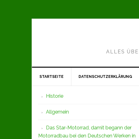
Zur
Zum
Zur
Hauptnavigation
Inhalt
Seitenspalte
springen
springen
springen
ALLES ÜBE
STARTSEITE
DATENSCHUTZERKLÄRUNG
Seitenspalte
Historie
Allgemein
Das Star-Motorrad, damit begann der
Motorradbau bei den Deutschen Werken in