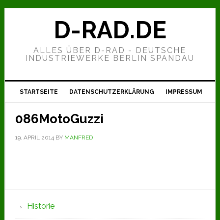
Zur
Zum
Zur
Hauptnavigation
Inhalt
Seitenspalte
D-RAD.DE
springen
springen
springen
ALLES ÜBER D-RAD - DEUTSCHE
INDUSTRIEWERKE BERLIN SPANDAU
STARTSEITE
DATENSCHUTZERKLÄRUNG
IMPRESSUM
086MotoGuzzi
19. APRIL 2014
BY
MANFRED
Seitenspalte
Historie