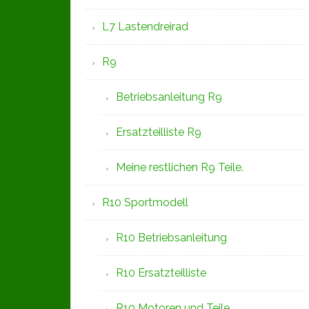
L7 Lastendreirad
R9
Betriebsanleitung R9
Ersatzteilliste R9
Meine restlichen R9 Teile.
R10 Sportmodell
R10 Betriebsanleitung
R10 Ersatzteilliste
R10 Motoren und Teile