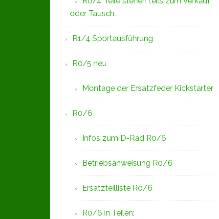
R0/4 Teile stehen teils zum Verkauf
oder Tausch.
R1/4 Sportausführung
R0/5 neu
Montage der Ersatzfeder Kickstarter
R0/6
Infos zum D-Rad R0/6
Betriebsanweisung R0/6
Ersatzteilliste R0/6
R0/6 in Teilen: