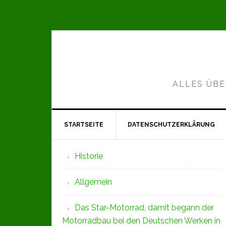
Zur
Zum
Zur
Hauptnavigation
Inhalt
Seitenspalte
springen
springen
springen
ALLES ÜBE
STARTSEITE
DATENSCHUTZERKLÄRUNG
Seitenspalte
Historie
Allgemein
Das Star-Motorrad, damit begann der
Motorradbau bei den Deutschen Werken in