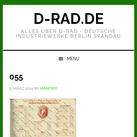
Zur
Zum
Zur
Hauptnavigation
Inhalt
Seitenspalte
D-RAD.DE
springen
springen
springen
ALLES ÜBER D-RAD - DEUTSCHE
INDUSTRIEWERKE BERLIN SPANDAU
MENU
055
9. MÄRZ 2015
BY
MANFRED