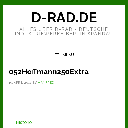
Zur
Zum
Zur
Hauptnavigation
Inhalt
Seitenspalte
D-RAD.DE
springen
springen
springen
ALLES ÜBER D-RAD - DEUTSCHE
INDUSTRIEWERKE BERLIN SPANDAU
MENU
052Hoffmann250Extra
19. APRIL 2014
BY
MANFRED
Seitenspalte
Historie