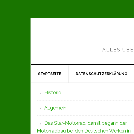
Zur
Zum
Zur
Hauptnavigation
Inhalt
Seitenspalte
springen
springen
springen
ALLES ÜBE
STARTSEITE
DATENSCHUTZERKLÄRUNG
Seitenspalte
Historie
Allgemein
Das Star-Motorrad, damit begann der
Motorradbau bei den Deutschen Werken in