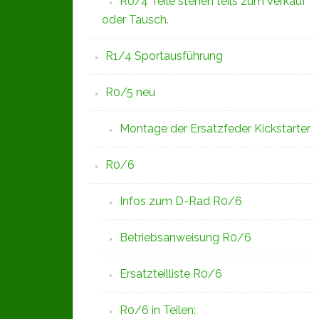
R0/4 Teile stehen teils zum Verkauf
oder Tausch.
R1/4 Sportausführung
R0/5 neu
Montage der Ersatzfeder Kickstarter
R0/6
Infos zum D-Rad R0/6
Betriebsanweisung R0/6
Ersatzteilliste R0/6
R0/6 in Teilen: