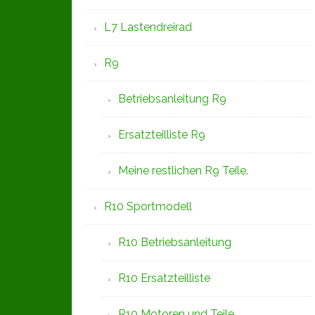
L7 Lastendreirad
R9
Betriebsanleitung R9
Ersatzteilliste R9
Meine restlichen R9 Teile.
R10 Sportmodell
R10 Betriebsanleitung
R10 Ersatzteilliste
R10 Motoren und Teile