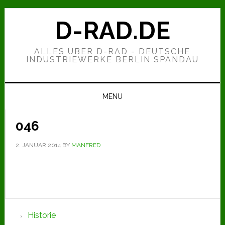
Zur
Zum
Zur
Hauptnavigation
Inhalt
Seitenspalte
D-RAD.DE
springen
springen
springen
ALLES ÜBER D-RAD - DEUTSCHE
INDUSTRIEWERKE BERLIN SPANDAU
MENU
046
2. JANUAR 2014
BY
MANFRED
Seitenspalte
Historie