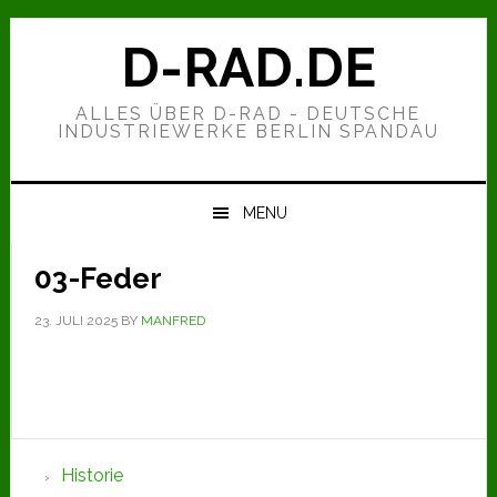
Zur
Zum
Zur
Hauptnavigation
Inhalt
Seitenspalte
D-RAD.DE
springen
springen
springen
ALLES ÜBER D-RAD - DEUTSCHE
INDUSTRIEWERKE BERLIN SPANDAU
MENU
03-Feder
23. JULI 2025
BY
MANFRED
Seitenspalte
Historie