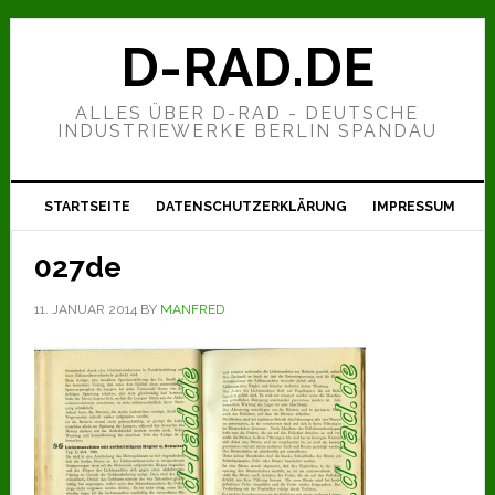
Zur
Zum
Zur
Hauptnavigation
Inhalt
Seitenspalte
D-RAD.DE
springen
springen
springen
ALLES ÜBER D-RAD - DEUTSCHE
INDUSTRIEWERKE BERLIN SPANDAU
STARTSEITE
DATENSCHUTZERKLÄRUNG
IMPRESSUM
027de
11. JANUAR 2014
BY
MANFRED