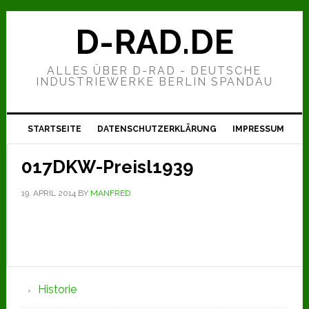
Zur
Zum
Zur
Hauptnavigation
Inhalt
Seitenspalte
D-RAD.DE
springen
springen
springen
ALLES ÜBER D-RAD - DEUTSCHE
INDUSTRIEWERKE BERLIN SPANDAU
STARTSEITE
DATENSCHUTZERKLÄRUNG
IMPRESSUM
017DKW-Preisl1939
19. APRIL 2014
BY
MANFRED
Seitenspalte
Historie