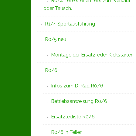
R0/4 Teile stehen teils zum Verkauf
oder Tausch.
R1/4 Sportausführung
R0/5 neu
Montage der Ersatzfeder Kickstarter
R0/6
Infos zum D-Rad R0/6
Betriebsanweisung R0/6
Ersatzteilliste R0/6
R0/6 in Teilen: