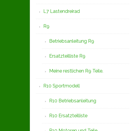
L7 Lastendreirad
R9
Betriebsanleitung R9
Ersatzteilliste R9
Meine restlichen R9 Teile.
R10 Sportmodell
R10 Betriebsanleitung
R10 Ersatzteilliste
R10 Motoren und Teile