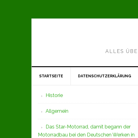
Zur
Zum
Zur
Hauptnavigation
Inhalt
Seitenspalte
springen
springen
springen
ALLES ÜBE
STARTSEITE
DATENSCHUTZERKLÄRUNG
Seitenspalte
Historie
Allgemein
Das Star-Motorrad, damit begann der
Motorradbau bei den Deutschen Werken in