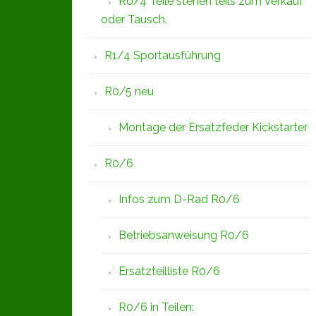
R0/4 Teile stehen teils zum Verkauf
oder Tausch.
R1/4 Sportausführung
R0/5 neu
Montage der Ersatzfeder Kickstarter
R0/6
Infos zum D-Rad R0/6
Betriebsanweisung R0/6
Ersatzteilliste R0/6
R0/6 in Teilen: