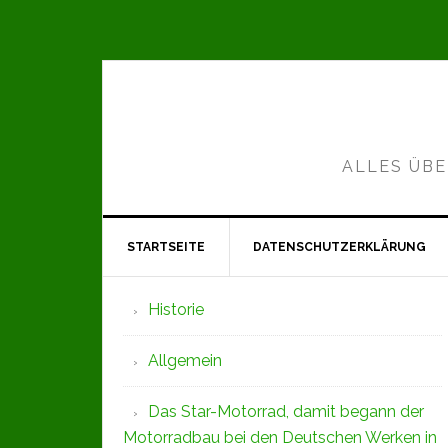
Zur
Zum
Zur
Hauptnavigation
Inhalt
Seitenspalte
springen
springen
springen
ALLES ÜBE
STARTSEITE
DATENSCHUTZERKLÄRUNG
Seitenspalte
Historie
Allgemein
Das Star-Motorrad, damit begann der
Motorradbau bei den Deutschen Werken in