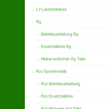
L7 Lastendreirad
R9
Betriebsanleitung R9
Ersatzteilliste R9
Meine restlichen R9 Teile.
R10 Sportmodell
R10 Betriebsanleitung
R10 Ersatzteilliste
R10 Motoren und Teile