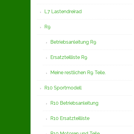
L7 Lastendreirad
R9
Betriebsanleitung R9
Ersatzteilliste R9
Meine restlichen R9 Teile.
R10 Sportmodell
R10 Betriebsanleitung
R10 Ersatzteilliste
R10 Motoren und Teile