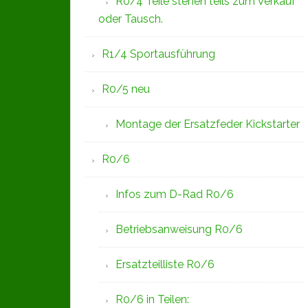
R0/4 Teile stehen teils zum Verkauf
oder Tausch.
R1/4 Sportausführung
R0/5 neu
Montage der Ersatzfeder Kickstarter
R0/6
Infos zum D-Rad R0/6
Betriebsanweisung R0/6
Ersatzteilliste R0/6
R0/6 in Teilen: