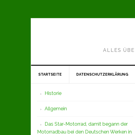
Zur
Zum
Zur
Hauptnavigation
Inhalt
Seitenspalte
springen
springen
springen
ALLES ÜBE
STARTSEITE
DATENSCHUTZERKLÄRUNG
Seitenspalte
Historie
Allgemein
Das Star-Motorrad, damit begann der
Motorradbau bei den Deutschen Werken in