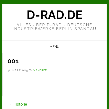
Zur
Zum
Zur
Hauptnavigation
Inhalt
Seitenspalte
D-RAD.DE
springen
springen
springen
ALLES ÜBER D-RAD - DEUTSCHE
INDUSTRIEWERKE BERLIN SPANDAU
MENU
001
31. MÄRZ 2015
BY
MANFRED
Seitenspalte
Historie